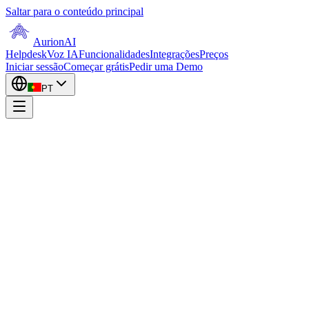
Saltar para o conteúdo principal
AurionAI
Helpdesk
Voz IA
Funcionalidades
Integrações
Preços
Iniciar sessão
Começar grátis
Pedir uma Demo
PT